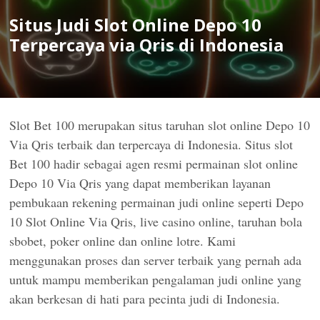
Situs Judi Slot Online Depo 10
Terpercaya via Qris di Indonesia
Slot Bet 100 merupakan situs taruhan slot online Depo 10
Via Qris terbaik dan terpercaya di Indonesia. Situs slot
Bet 100 hadir sebagai agen resmi permainan slot online
Depo 10 Via Qris yang dapat memberikan layanan
pembukaan rekening permainan judi online seperti Depo
10 Slot Online Via Qris, live casino online, taruhan bola
sbobet, poker online dan online lotre. Kami
menggunakan proses dan server terbaik yang pernah ada
untuk mampu memberikan pengalaman judi online yang
akan berkesan di hati para pecinta judi di Indonesia.